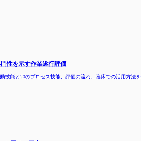
の専門性を示す作業遂行評価
 Skills）の概要、16の運動技能と20のプロセス技能、評価の流れ、臨