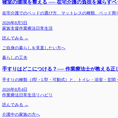
寝室の環境を整える ── 在宅介護の負担を減らす
在宅介護でのベッドの選び方、マットレスの種類、ベッド周
2026年8月5日
家族支援
作業療法
日常生活
読んでみる →
ご自身の暮らしを見直したい方へ
暮らしの工夫
手すりはどこにつける？── 作業療法士が教える正
手すりの種類（I型・L型・可動式）と、トイレ・浴室・玄
2026年8月4日
作業療法
日常生活
リハビリ
読んでみる →
介護中の家族の方へ