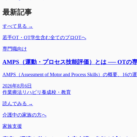
最新記事
すべて見る →
若手OT・OT学生含む全てのプロOTへ
専門職向け
AMPS（運動・プロセス技能評価）とは ── OT
AMPS（Assessment of Motor and Process
2026年8月6日
作業療法
リハビリ
養成校・教育
読んでみる →
介護中の家族の方へ
家族支援