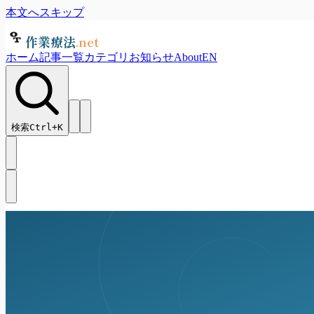
本文へスキップ
作業療法
.net
ホーム
記事一覧
カテゴリ
お知らせ
About
EN
検索
Ctrl+
K