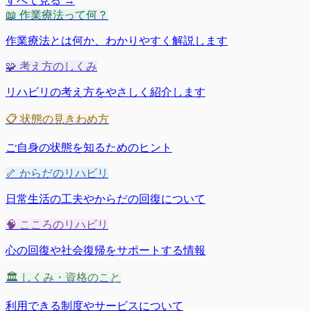
すべて見る →
📖
作業療法って何？
作業療法とは何か、わかりやすく解説します
🧩
考え方のしくみ
リハビリの考え方をやさしく紹介します
📋
状態の見きわめ方
ご自身の状態を知るためのヒント
🦴
からだのリハビリ
日常生活の工夫やからだの回復について
🧠
こころのリハビリ
心の回復や社会復帰をサポートする情報
🏛
しくみ・資格のこと
利用できる制度やサービスについて