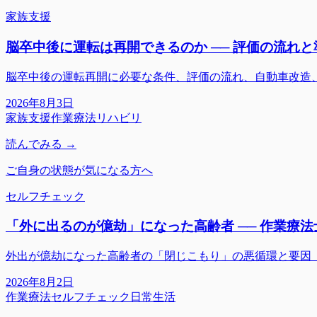
家族支援
脳卒中後に運転は再開できるのか ── 評価の流れ
脳卒中後の運転再開に必要な条件、評価の流れ、自動車改造
2026年8月3日
家族支援
作業療法
リハビリ
読んでみる →
ご自身の状態が気になる方へ
セルフチェック
「外に出るのが億劫」になった高齢者 ── 作業療
外出が億劫になった高齢者の「閉じこもり」の悪循環と要因
2026年8月2日
作業療法
セルフチェック
日常生活