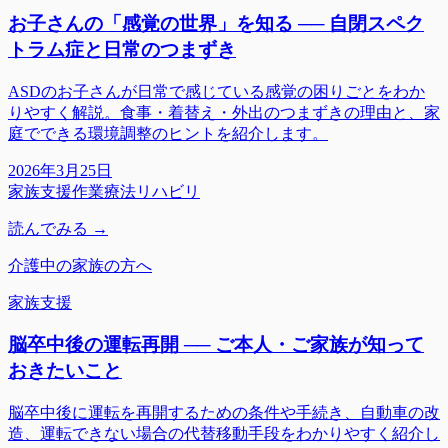
お子さんの「感覚の世界」を知る ── 自閉スペク
トラム症と日常のつまずき
ASDのお子さんが日常で感じている感覚の困りごとをわか
りやすく解説。食事・着替え・外出のつまずきの理由と、家
庭でできる環境調整のヒントを紹介します。
2026年3月25日
家族支援
作業療法
リハビリ
読んでみる →
介護中の家族の方へ
家族支援
脳卒中後の運転再開 ── ご本人・ご家族が知って
おきたいこと
脳卒中後に運転を再開するための条件や手続き、自動車の改
造、運転できない場合の代替移動手段をわかりやすく紹介し