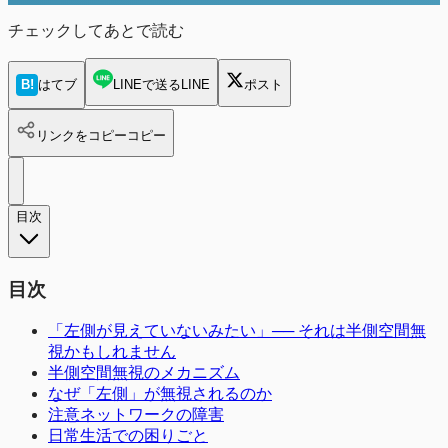
チェックしてあとで読む
B!
はてブ
LINEで送る
LINE
ポスト
リンクをコピー
コピー
目次
目次
「左側が見えていないみたい」── それは半側空間無
視かもしれません
半側空間無視のメカニズム
なぜ「左側」が無視されるのか
注意ネットワークの障害
日常生活での困りごと