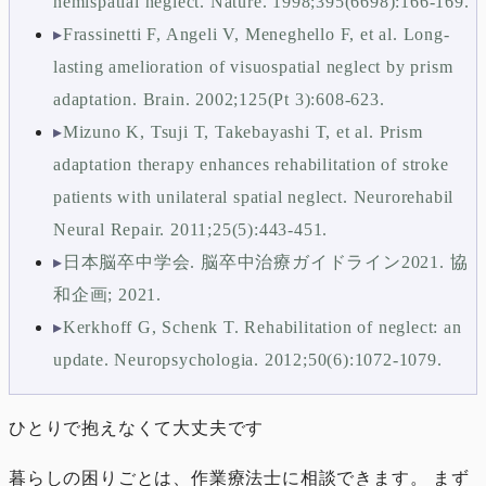
hemispatial neglect. Nature. 1998;395(6698):166-169.
▸
Frassinetti F, Angeli V, Meneghello F, et al. Long-
lasting amelioration of visuospatial neglect by prism
adaptation. Brain. 2002;125(Pt 3):608-623.
▸
Mizuno K, Tsuji T, Takebayashi T, et al. Prism
adaptation therapy enhances rehabilitation of stroke
patients with unilateral spatial neglect. Neurorehabil
Neural Repair. 2011;25(5):443-451.
▸
日本脳卒中学会. 脳卒中治療ガイドライン2021. 協
和企画; 2021.
▸
Kerkhoff G, Schenk T. Rehabilitation of neglect: an
update. Neuropsychologia. 2012;50(6):1072-1079.
ひとりで抱えなくて大丈夫です
暮らしの困りごとは、作業療法士に相談できます。 まず