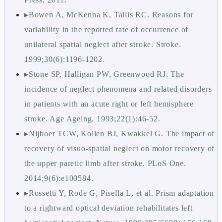
▸
Bowen A, McKenna K, Tallis RC. Reasons for
variability in the reported rate of occurrence of
unilateral spatial neglect after stroke. Stroke.
1999;30(6):1196-1202.
▸
Stone SP, Halligan PW, Greenwood RJ. The
incidence of neglect phenomena and related disorders
in patients with an acute right or left hemisphere
stroke. Age Ageing. 1993;22(1):46-52.
▸
Nijboer TCW, Kollen BJ, Kwakkel G. The impact of
recovery of visuo-spatial neglect on motor recovery of
the upper paretic limb after stroke. PLoS One.
2014;9(6):e100584.
▸
Rossetti Y, Rode G, Pisella L, et al. Prism adaptation
to a rightward optical deviation rehabilitates left