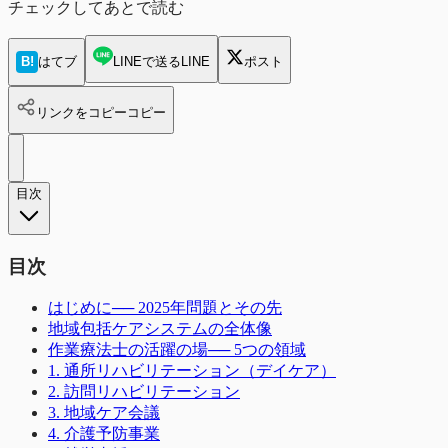
チェックしてあとで読む
B!
はてブ
LINEで送る
LINE
ポスト
リンクをコピー
コピー
目次
目次
はじめに── 2025年問題とその先
地域包括ケアシステムの全体像
作業療法士の活躍の場── 5つの領域
1. 通所リハビリテーション（デイケア）
2. 訪問リハビリテーション
3. 地域ケア会議
4. 介護予防事業