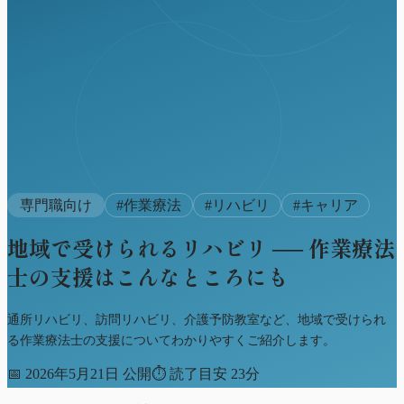
専門職向け
#
作業療法
#
リハビリ
#
キャリア
地域で受けられるリハビリ ── 作業療法
士の支援はこんなところにも
通所リハビリ、訪問リハビリ、介護予防教室など、地域で受けられ
る作業療法士の支援についてわかりやすくご紹介します。
📅
2026年5月21日 公開
⏱
読了目安 23分