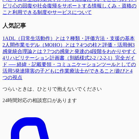
ビリ
心の回復や社会復帰をサポートする情報
しくみ・資格の
こと
利用できる制度やサービスについて
人気記事
1
ADL（日常生活動作）とは？種類・評価方法・支援の基本
2
人間作業モデル（MOHO）とは？4つの柱と評価・活用例
3
感覚統合理論とは？7つの感覚と発達の4段階をわかりやすく
4
リハビリテーション計画書（別紙様式2-2 / 2-2-1）完全ガイ
ド ── 経緯・記載要領・コミュニケーションツールとしての
活用
5
発達障害の子どもに作業療法士ができること|遊びと4
つの視点
つらいときは、ひとりで抱えないでください
24時間対応の相談窓口があります