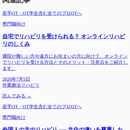
関連記事
若手OT・OT学生含む全てのプロOTへ
専門職向け
自宅でリハビリを受けられる？ オンラインリハビ
リのしくみ
通院が難しい方や遠方にお住まいの方に向けて、オンライン
でリハビリを受ける方法とそのメリット・注意点をご紹介し
ます。
2026年7月5日
作業療法
リハビリ
読んでみる →
若手OT・OT学生含む全てのプロOTへ
専門職向け
外国人の方のリハビリ ── 文化の違いを尊重した