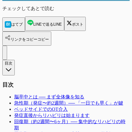
チェックしてあとで読む
B!
はてブ
LINEで送る
LINE
ポスト
リンクをコピー
コピー
目次
目次
脳卒中とは ── まず全体像を知る
急性期（発症〜約2週間）── 「一日でも早く」が鍵
ベッドサイドでのOT介入
発症直後からリハビリは始まります
回復期（約2週間〜6ヶ月）── 集中的なリハビリの時
期