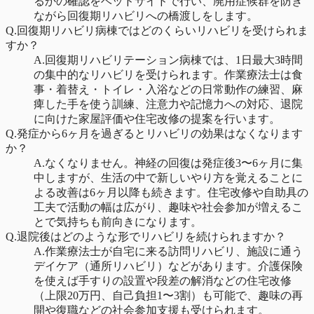
るかの確認をベッドサイドで行い、廃用症候群を防ぎ
ながら回復期リハビリへの橋渡しをします。
Q.
回復期リハビリ病棟ではどのくらいリハビリを受けられま
すか？
A.
回復期リハビリテーション病棟では、1日最大3時間
の集中的なリハビリを受けられます。作業療法士は食
事・着替え・トイレ・入浴などの日常動作の練習、麻
痺した手を使う訓練、注意力や記憶力への対応、退院
に向けた家屋評価や住宅改修の提案を行います。
Q.
発症から6ヶ月を過ぎるとリハビリの効果はなくなります
か？
A.
なくなりません。神経の回復は発症後3〜6ヶ月に集
中しますが、生活の中で新しいやり方を覚えることに
よる改善は6ヶ月以降も続きます。住宅改修や自助具の
工夫で活動の幅は広がり、趣味や社会参加が増えるこ
とで気持ちも前向きになります。
Q.
退院後はどのような形でリハビリを続けられますか？
A.
作業療法士が自宅に来る訪問リハビリ、施設に通う
デイケア（通所リハビリ）などがあります。介護保険
を使えば手すりの設置や段差の解消などの住宅改修
（上限20万円、自己負担1〜3割）も可能で、趣味の再
開や復職などの社会参加支援も受けられます。