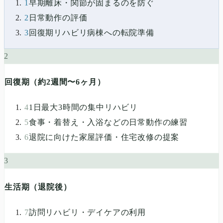
1
早期離床・関節が固まるのを防ぐ
2
日常動作の評価
3
回復期リハビリ病棟への転院準備
2
回復期（約2週間〜6ヶ月）
4
1日最大3時間の集中リハビリ
5
食事・着替え・入浴などの日常動作の練習
6
退院に向けた家屋評価・住宅改修の提案
3
生活期（退院後）
7
訪問リハビリ・デイケアの利用