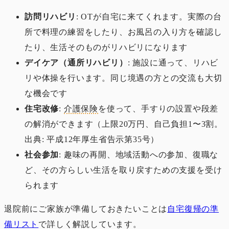
訪問リハビリ
: OTが自宅に来てくれます。実際の台
所で料理の練習をしたり、お風呂の入り方を確認し
たり、生活そのものがリハビリになります
デイケア（通所リハビリ）
: 施設に通って、リハビ
リや体操を行います。同じ境遇の方との交流も大切
な機会です
住宅改修
:
介護保険
を使って、手すりの設置や段差
の解消ができます（上限20万円、自己負担1〜3割。
出典: 平成12年厚生省告示第35号）
社会参加
: 趣味の再開、地域活動への参加、復職な
ど、その方らしい生活を取り戻すための支援を受け
られます
退院前にご家族が準備しておきたいことは
自宅復帰の準
備リスト
で詳しく解説しています。