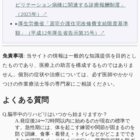
ビリテーション病棟に関連する診療報酬制度」
（2025年）
↗
▸
厚生労働省「居宅介護住宅改修費支給限度基準
額」（平成12年厚生省告示第35号）
↗
免責事項
: 当サイトの情報は一般的な知識提供を目的とし
たものであり、医療上の助言を構成するものではありま
せん。個別の症状や治療については、必ず医師やかかり
つけの作業療法士等の専門家にご相談ください。
よくある質問
Q.
脳卒中のリハビリはいつから始まりますか？
A.
発症後24〜72時間以内に始めるのが現在の標準で
す。急性期には、体を起こす練習や関節が固まるのを
防ぐ訓練、食事・着替え・トイレなどがどこまででき