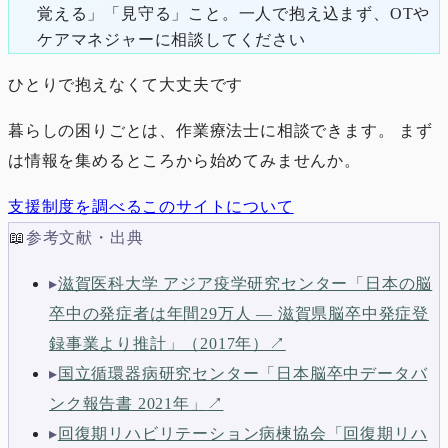
覚える」「見守る」こと。一人で抱え込まず、OTや
ケアマネジャーに相談してください
ひとりで抱えなくて大丈夫です
暮らしの困りごとは、作業療法士に相談できます。 まず
は情報を集めるところから始めてみませんか。
支援制度を調べる
このサイトについて
📖
参考文献・出典
▸
滋賀医科大学 アジア疫学研究センター「日本の脳
卒中の発症者は年間29万人 ― 滋賀県脳卒中発症登
録事業より推計」（2017年）
↗
▸
国立循環器病研究センター「日本脳卒中データバ
ンク報告書 2021年」
↗
▸
回復期リハビリテーション病棟協会「回復期リハ