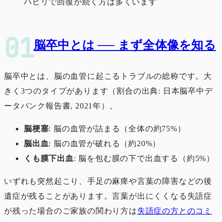
ハビリで回復が続く方は多くいます
脳卒中とは ── まず全体像を知る
脳卒中とは、脳の血管に起こるトラブルの総称です。大
きく3つのタイプがあります（割合の出典: 日本脳卒中デ
ータバンク報告書, 2021年）。
脳梗塞
: 脳の血管が詰まる（全体の約75%）
脳出血
: 脳の血管が破れる（約20%）
くも膜下出血
: 脳を包む膜の下で出血する（約5%）
いずれも突然起こり、手足の麻痺や言葉の障害などの後
遺症が残ることがあります。言葉が出にくくなる失語症
が残った場合のご家族の関わり方は
失語症の方とのコミ