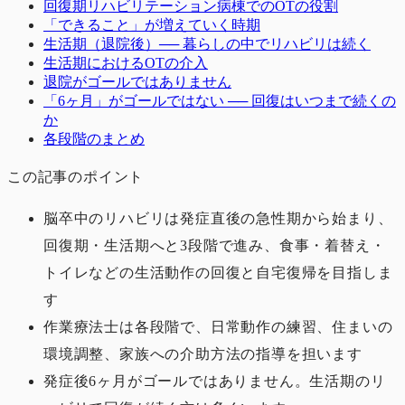
回復期リハビリテーション病棟でのOTの役割
「できること」が増えていく時期
生活期（退院後）── 暮らしの中でリハビリは続く
生活期におけるOTの介入
退院がゴールではありません
「6ヶ月」がゴールではない ── 回復はいつまで続くの
か
各段階のまとめ
この記事のポイント
脳卒中のリハビリは発症直後の急性期から始まり、
回復期・生活期へと3段階で進み、食事・着替え・
トイレなどの生活動作の回復と自宅復帰を目指しま
す
作業療法士は各段階で、日常動作の練習、住まいの
環境調整、家族への介助方法の指導を担います
発症後6ヶ月がゴールではありません。生活期のリ