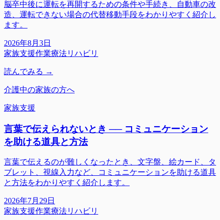
脳卒中後に運転を再開するための条件や手続き、自動車の改
造、運転できない場合の代替移動手段をわかりやすく紹介し
ます。
2026年8月3日
家族支援
作業療法
リハビリ
読んでみる →
介護中の家族の方へ
家族支援
言葉で伝えられないとき ── コミュニケーション
を助ける道具と方法
言葉で伝えるのが難しくなったとき、文字盤、絵カード、タ
ブレット、視線入力など、コミュニケーションを助ける道具
と方法をわかりやすく紹介します。
2026年7月29日
家族支援
作業療法
リハビリ