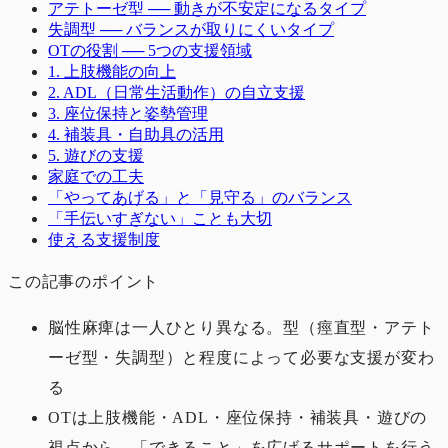
アテトーゼ型 ── 動きが不安定になるタイプ
失調型 ── バランスが取りにくいタイプ
OTの役割 ── 5つの支援領域
1. 上肢機能の向上
2. ADL（日常生活動作）の自立支援
3. 座位保持と姿勢管理
4. 補装具・自助具の活用
5. 遊びの支援
家庭での工夫
「やってあげる」と「見守る」のバランス
「手伝いすぎない」ことも大切
使える支援制度
この記事のポイント
脳性麻痺は一人ひとり異なる。型（痙直型・アテト
ーゼ型・失調型）と程度によって必要な支援が変わ
る
OTは上肢機能・ADL・座位保持・補装具・遊びの
視点から、「できること」を広げるサポートを行う