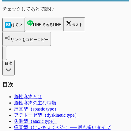
チェックしてあとで読む
B!
はてブ
LINEで送る
LINE
ポスト
リンクをコピー
コピー
目次
目次
脳性麻痺とは
脳性麻痺の主な種類
痙直型（spastic type）
アテトーゼ型（dyskinetic type）
失調型（ataxic type）
痙直型（けいちょくがた）── 最も多いタイプ