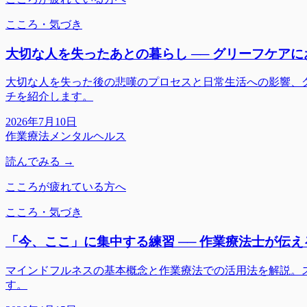
こころ・気づき
大切な人を失ったあとの暮らし ── グリーフケア
大切な人を失った後の悲嘆のプロセスと日常生活への影響、
チを紹介します。
2026年7月10日
作業療法
メンタルヘルス
読んでみる →
こころが疲れている方へ
こころ・気づき
「今、ここ」に集中する練習 ── 作業療法士が伝
マインドフルネスの基本概念と作業療法での活用法を解説。
す。