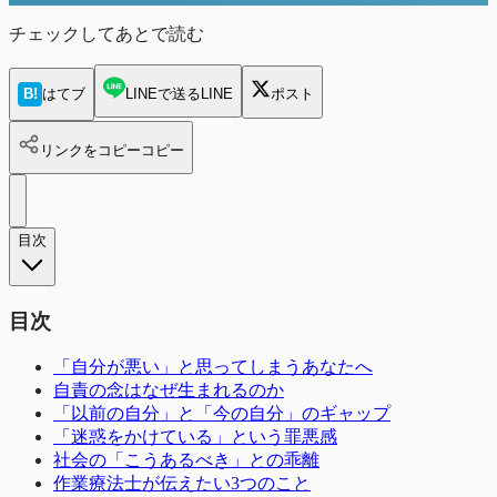
チェックしてあとで読む
B!
はてブ
LINEで送る
LINE
ポスト
リンクをコピー
コピー
目次
目次
「自分が悪い」と思ってしまうあなたへ
自責の念はなぜ生まれるのか
「以前の自分」と「今の自分」のギャップ
「迷惑をかけている」という罪悪感
社会の「こうあるべき」との乖離
作業療法士が伝えたい3つのこと