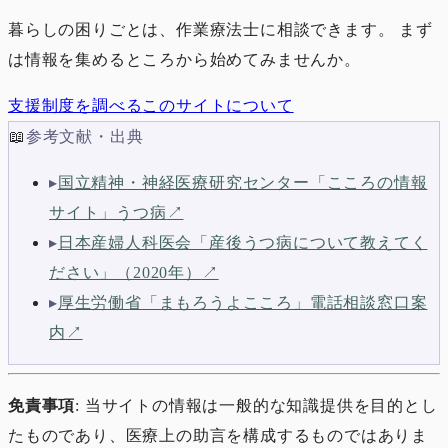
暮らしの困りごとは、作業療法士に相談できます。 まず
は情報を集めるところから始めてみませんか。
支援制度を調べる
このサイトについて
📖
参考文献・出典
▸
国立精神・神経医療研究センター「こころの情報
サイト」うつ病
↗
▸
日本産婦人科医会「産後うつ病について教えてく
ださい」（2020年）
↗
▸
厚生労働省「まもろうよこころ」電話相談窓口案
内
↗
免責事項
: 当サイトの情報は一般的な知識提供を目的とし
たものであり、医療上の助言を構成するものではありま