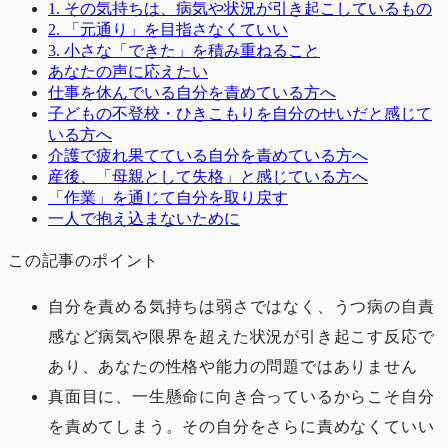
1. その気持ちは、病気や状況が引き起こしているもの
2. 「元通り」を目指さなくていい
3. 小さな「できた」を積み重ねること
あなたの声に応えたい
仕事を休んでいる自分を責めている方へ
子どもの不登校・ひきこもりを自分のせいだと感じて
いる方へ
介護で疲れ果てている自分を責めている方へ
産後、「母親として失格」と感じている方へ
「作業」を通じて自分を取り戻す
一人で抱え込まないために
この記事のポイント
自分を責める気持ちは弱さではなく、うつ病の自責
感など病気や限界を超えた状況が引き起こす反応で
あり、あなたの性格や能力の問題ではありません
真面目に、一生懸命に向き合っているからこそ自分
を責めてしまう。その自分をさらに責めなくていい