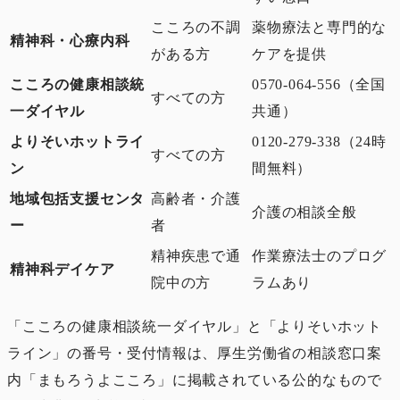
こころの不調
薬物療法と専門的な
精神科・心療内科
がある方
ケアを提供
こころの健康相談統
0570-064-556
（全国
すべての方
一ダイヤル
共通）
よりそいホットライ
0120-279-338
（24時
すべての方
ン
間無料）
地域包括支援センタ
高齢者・介護
介護の相談全般
ー
者
精神疾患で通
作業療法士のプログ
精神科デイケア
院中の方
ラムあり
「こころの健康相談統一ダイヤル」と「よりそいホット
ライン」の番号・受付情報は、厚生労働省の相談窓口案
内「まもろうよこころ」に掲載されている公的なもので