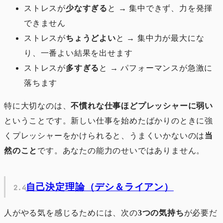
ストレスが
少なすぎる
と → 集中できず、力を発揮
できません
ストレスが
ちょうどよい
と → 集中力が最大にな
り、一番よい結果を出せます
ストレスが
多すぎる
と → パフォーマンスが急激に
落ちます
特に大切なのは、
不慣れな仕事ほどプレッシャーに弱い
ということです。新しい仕事を始めたばかりのときに強
くプレッシャーをかけられると、うまくいかないのは
当
然のこと
です。あなたの能力のせいではありません。
自己決定理論（デシ＆ライアン）
人がやる気を感じるためには、次の
3つの気持ち
が必要だ