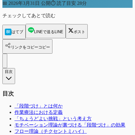
📅
2026年3月31日 公開
⏱
読了目安 28分
チェックしてあとで読む
B!
はてブ
LINEで送る
LINE
ポスト
リンクをコピー
コピー
目次
目次
「段階づけ」とは何か
作業療法における定義
「ちょうどよい挑戦」という考え方
モチベーション理論が裏づける「段階づけ」の効果
フロー理論（チクセントミハイ）