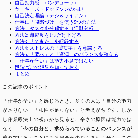
自己効力感（バンデューラ）
ヤーキーズ・ドッドソンの法則
自己決定理論（デシ＆ライアン）
仕事に「段階づけ」を使う5つの方法
方法1: タスクを分解する（活動分析）
方法2: 難易度を1つだけ下げる
方法3: 「できた」を記録する
方法4: ストレスの「逆U字」を意識する
方法5: 「要求」と「資源」のバランスを整える
「仕事が辛い」は能力不足ではない
段階づけの限界を知っておく
まとめ
この記事のポイント
「仕事が辛い」と感じるとき、多くの人は「自分の能力
が足りない」「根性が足りない」と考えがちです。しか
し作業療法士の視点から見ると、辛さの原因は能力では
なく、
「今の自分と、求められていることのバランスが
崩れている」
ことにある場合が少なくありません。この