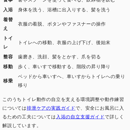
入浴
身体を洗う、浴槽に出入りする、髪を洗う
着替
衣服の着脱、ボタンやファスナーの操作
え
トイ
トイレへの移動、衣服の上げ下げ、後始末
レ
整容
歯磨き、洗顔、髪をとかす、爪を切る
移動
歩く、車いすで移動する、階段の昇り降り
ベッドから車いすへ、車いすからトイレへの乗り
移乗
移り
このうちトイレ動作の自立を支える環境調整や動作練習
については
排泄ケアの実践ガイド
で、安全にお風呂に入
るための工夫については
入浴の自立支援ガイド
で詳しく
解説しています。