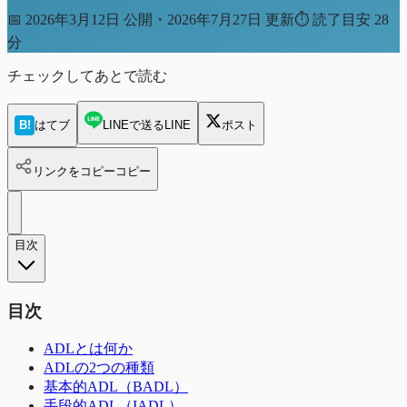
📅
2026年3月12日 公開・2026年7月27日 更新
⏱
読了目安 28
分
チェックしてあとで読む
B!
はてブ
LINEで送る
LINE
ポスト
リンクをコピー
コピー
目次
目次
ADLとは何か
ADLの2つの種類
基本的ADL（BADL）
手段的ADL（IADL）