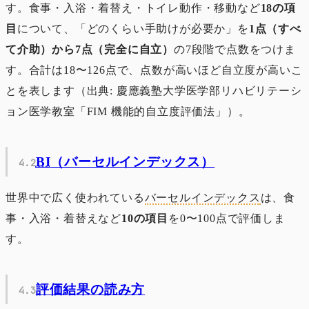
す。食事・入浴・着替え・トイレ動作・移動など
18の項
目
について、「どのくらい手助けが必要か」を
1点（すべ
て介助）から7点（完全に自立）
の7段階で点数をつけま
す。合計は18〜126点で、点数が高いほど自立度が高いこ
とを表します（出典: 慶應義塾大学医学部リハビリテーシ
ョン医学教室「FIM 機能的自立度評価法」）。
BI
（バーセルインデックス）
世界中で広く使われている
バーセルインデックス
は、食
事・入浴・着替えなど
10の項目
を0〜100点で評価しま
す。
評価結果の読み方