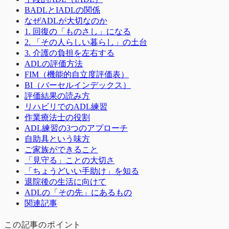
BADLとIADLの関係
なぜADLが大切なのか
1. 回復の「ものさし」になる
2. 「その人らしい暮らし」の土台
3. 介護の負担を左右する
ADLの評価方法
FIM（機能的自立度評価表）
BI（バーセルインデックス）
評価結果の読み方
リハビリでのADL練習
作業療法士の役割
ADL練習の3つのアプローチ
自助具という味方
ご家族ができること
「見守る」ことの大切さ
「ちょうどいい手助け」を知る
退院後の生活に向けて
ADLの「その先」にあるもの
関連記事
この記事のポイント