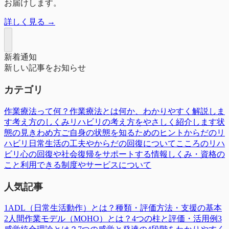
お届けします。
詳しく見る →
新着通知
新しい記事をお知らせ
カテゴリ
作業療法って何？
作業療法とは何か、わかりやすく解説しま
す
考え方のしくみ
リハビリの考え方をやさしく紹介します
状
態の見きわめ方
ご自身の状態を知るためのヒント
からだのリ
ハビリ
日常生活の工夫やからだの回復について
こころのリハ
ビリ
心の回復や社会復帰をサポートする情報
しくみ・資格の
こと
利用できる制度やサービスについて
人気記事
1
ADL（日常生活動作）とは？種類・評価方法・支援の基本
2
人間作業モデル（MOHO）とは？4つの柱と評価・活用例
3