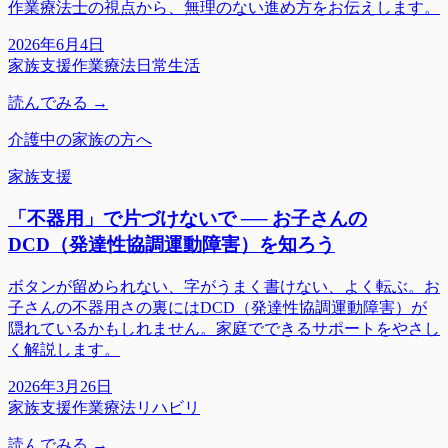
作業療法士の視点から、無理のない進め方をお伝えします。
2026年6月4日
家族支援
作業療法
日常生活
読んでみる →
介護中の家族の方へ
家族支援
「不器用」で片づけないで ── お子さんの
DCD（発達性協調運動障害）を知ろう
ボタンが留められない、字がうまく書けない、よく転ぶ。お
子さんの不器用さの裏にはDCD（発達性協調運動障害）が
隠れているかもしれません。家庭でできるサポートをやさし
く解説します。
2026年3月26日
家族支援
作業療法
リハビリ
読んでみる →