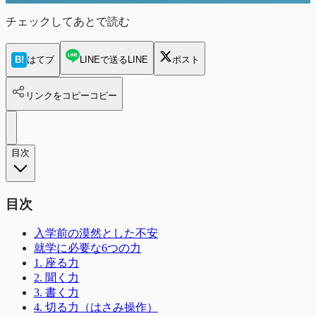
チェックしてあとで読む
B!
はてブ
LINEで送る
LINE
ポスト
リンクをコピー
コピー
目次
目次
入学前の漠然とした不安
就学に必要な6つの力
1. 座る力
2. 聞く力
3. 書く力
4. 切る力（はさみ操作）