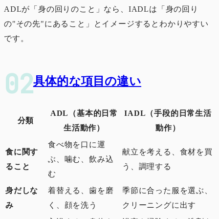
ADLが「身の回りのこと」なら、IADLは「身の回り
の"その先"にあること」とイメージするとわかりやすい
です。
具体的な項目の違い
ADL（基本的日常
IADL（手段的日常生活
分類
生活動作）
動作）
食べ物を口に運
食に関す
献立を考える、食材を買
ぶ、噛む、飲み込
ること
う、調理する
む
身だしな
着替える、歯を磨
季節に合った服を選ぶ、
み
く、顔を洗う
クリーニングに出す