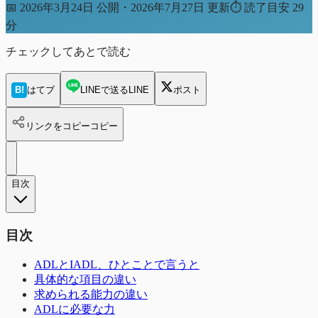
📅
2026年3月24日 公開・2026年7月27日 更新
⏱
読了目安 29
分
チェックしてあとで読む
B!
はてブ
LINEで送る
LINE
ポスト
リンクをコピー
コピー
目次
目次
ADLとIADL、ひとことで言うと
具体的な項目の違い
求められる能力の違い
ADLに必要な力