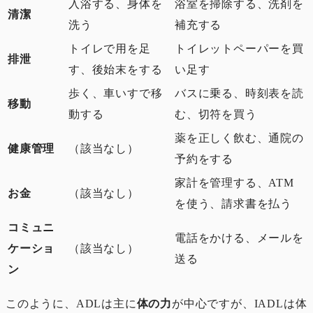
入浴する、身体を
浴室を掃除する、洗剤を
清潔
洗う
補充する
トイレで用を足
トイレットペーパーを買
排泄
す、後始末をする
い足す
歩く、車いすで移
バスに乗る、時刻表を読
移動
動する
む、切符を買う
薬を正しく飲む、通院の
健康管理
（該当なし）
予約をする
家計を管理する、ATM
お金
（該当なし）
を使う、請求書を払う
コミュニ
電話をかける、メールを
ケーショ
（該当なし）
送る
ン
このように、ADLは主に
体の力
が中心ですが、IADLは体