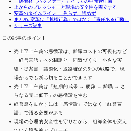
「緩衝材（バッファー）」としての中間管理職
上からのプレッシャーと現場の安全性を両立する
変革のタイムライン ― 焦らず、諦めず
まとめ: 変革は「越権行為」ではなく「責任ある行動」
シリーズ記事
この記事のポイント
売上至上主義の悪循環は、離職コストの可視化など
「経営言語」への翻訳と、同盟づくり・小さな実
験・提案書・議題化・退路確保の5つの戦略で、現
場からでも断ち切ることができます
売上至上主義は「短期的成果 → 疲弊 → 離職 → さ
らなる売上低下」の悪循環を生む
経営層を動かすには「感情論」ではなく「経営言
語」で語る必要がある
現場の心理的安全性を守りながら、組織全体を変え
ていく段階的アプローチ