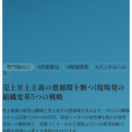
専門職向け
#
作業療法
#
職場環境
#
メンタルヘル
ス
売上至上主義の悪循環を断つ|現場発の
組織変革5つの戦略
売上偏重の経営は離職と売上低下の悪循環を生みます。OT1人の離職
コストは試算で220〜420万円。現場リーダーが経営層を動かす経営
言語への翻訳術と、同盟づくり・小さな実験など5つの変革戦略で、
組織を内側から変える道筋がわかります。