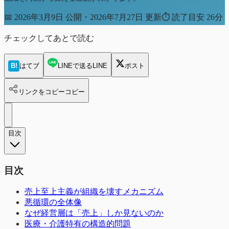
📅
2026年3月9日 公開・2026年7月27日 更新
⏱
読了目安 26分
チェックしてあとで読む
B!
はてブ
LINEで送る
LINE
ポスト
リンクをコピー
コピー
目次
目次
売上至上主義が組織を壊すメカニズム
悪循環の全体像
なぜ経営層は「売上」しか見ないのか
医療・介護特有の構造的問題