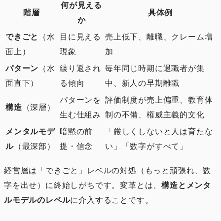
何が見える
階層
具体例
か
できごと
（水
目に見える
売上低下、離職、クレーム増
面上）
現象
加
パターン
（水
繰り返され
毎年同じ時期に退職者が集
面直下）
る傾向
中、新人の早期離職
パターンを
評価制度が売上偏重、教育体
構造
（深層）
生む仕組み
制の不備、権威主義的文化
メンタルモデ
暗黙の前
「厳しくしないと人は育たな
ル
（最深部）
提・信念
い」「数字がすべて」
経営層は「できごと」レベルの対処（もっと頑張れ、数
字を出せ）に終始しがちです。変革とは、
構造とメンタ
ルモデルのレベル
に介入することです。