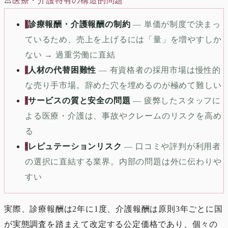
⚠️
医療・介護特有の構造的問題
!
診療報酬・介護報酬の制約
—
単価が制度で決まっ
ているため、売上を上げるには「量」を増やすしか
ない → 過重労働に直結
!
人材の代替困難性
—
有資格者の採用市場は慢性的
な売り手市場。辞めた穴を埋めるのが極めて難しい
!
サービスの質と安全の問題
—
疲弊したスタッフに
よる医療・介護は、事故やクレームのリスクを高め
る
!
レピュテーションリスク
—
口コミや評判が利用者
の選択に直結する業界。内部の問題は外に伝わりや
すい
実際、診療報酬は2年に1度、介護報酬は原則3年ごとに国
が実態調査を踏まえて改定する公定価格であり、個々の