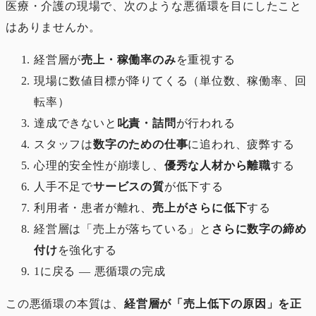
医療・介護の現場で、次のような悪循環を目にしたこと
はありませんか。
経営層が
売上・稼働率のみ
を重視する
現場に数値目標が降りてくる（単位数、稼働率、回
転率）
達成できないと
叱責・詰問
が行われる
スタッフは
数字のための仕事
に追われ、疲弊する
心理的安全性が崩壊し、
優秀な人材から離職
する
人手不足で
サービスの質
が低下する
利用者・患者が離れ、
売上がさらに低下
する
経営層は「売上が落ちている」と
さらに数字の締め
付け
を強化する
1に戻る ― 悪循環の完成
この悪循環の本質は、
経営層が「売上低下の原因」を正