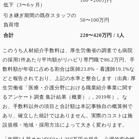
100〜200万円
低下（3〜6ヶ月）
引き継ぎ期間の既存スタッフの
50〜100万円
負荷増
合計
220〜420万円 / 1人
このうち人材紹介手数料は、厚生労働省の調査でも病院
の採用1件あたり平均額がリハビリ専門職で86.2万円、手
数料額が年収に占める割合は医師23.8%・看護師19.1%な
どと報告されており、上記の水準と整合します（出典: 厚
生労働省「医療・介護分野における職業紹介事業に関す
るアンケート調査 集計結果（概要）」, 2019年）。な
お、手数料以外の項目と合計額は本記事独自の概算例で
あり、確立した統計ではありません。実際のコストは施
設規模・地域・採用方法によって大きく変わります。