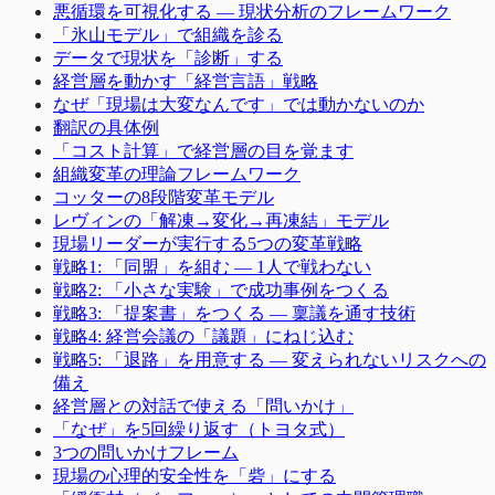
悪循環を可視化する ― 現状分析のフレームワーク
「氷山モデル」で組織を診る
データで現状を「診断」する
経営層を動かす「経営言語」戦略
なぜ「現場は大変なんです」では動かないのか
翻訳の具体例
「コスト計算」で経営層の目を覚ます
組織変革の理論フレームワーク
コッターの8段階変革モデル
レヴィンの「解凍→変化→再凍結」モデル
現場リーダーが実行する5つの変革戦略
戦略1: 「同盟」を組む ― 1人で戦わない
戦略2: 「小さな実験」で成功事例をつくる
戦略3: 「提案書」をつくる ― 稟議を通す技術
戦略4: 経営会議の「議題」にねじ込む
戦略5: 「退路」を用意する ― 変えられないリスクへの
備え
経営層との対話で使える「問いかけ」
「なぜ」を5回繰り返す（トヨタ式）
3つの問いかけフレーム
現場の心理的安全性を「砦」にする