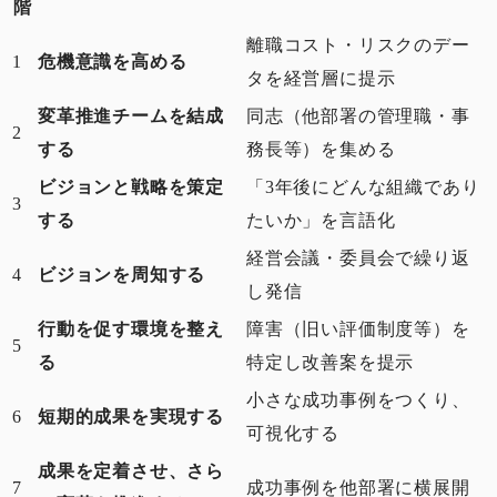
階
離職コスト・リスクのデー
1
危機意識を高める
タを経営層に提示
変革推進チームを結成
同志（他部署の管理職・事
2
する
務長等）を集める
ビジョンと戦略を策定
「3年後にどんな組織であり
3
する
たいか」を言語化
経営会議・委員会で繰り返
4
ビジョンを周知する
し発信
行動を促す環境を整え
障害（旧い評価制度等）を
5
る
特定し改善案を提示
小さな成功事例をつくり、
6
短期的成果を実現する
可視化する
成果を定着させ、さら
7
成功事例を他部署に横展開