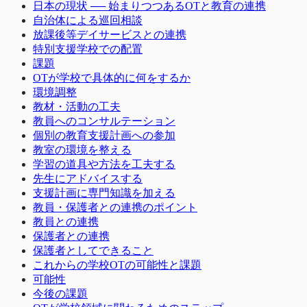
日本の現状 ── 始まりつつあるOTと教育の連携
自治体による巡回相談
放課後等デイサービスとの連携
特別支援学校での配置
課題
OTが学校で具体的に何をするか
環境調整
教材・活動の工夫
教員へのコンサルテーション
個別の教育支援計画への参加
教室の環境を整える
学習の道具や方法を工夫する
先生にアドバイスする
支援計画に専門知識を加える
教員・保護者との連携のポイント
教員との連携
保護者との連携
保護者としてできること
これからの学校OTの可能性と課題
可能性
今後の課題