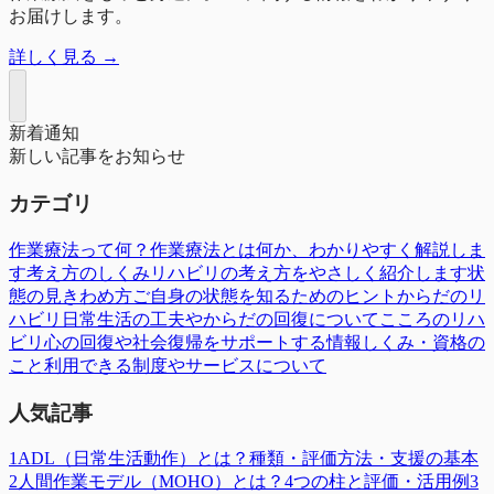
お届けします。
詳しく見る →
新着通知
新しい記事をお知らせ
カテゴリ
作業療法って何？
作業療法とは何か、わかりやすく解説しま
す
考え方のしくみ
リハビリの考え方をやさしく紹介します
状
態の見きわめ方
ご自身の状態を知るためのヒント
からだのリ
ハビリ
日常生活の工夫やからだの回復について
こころのリハ
ビリ
心の回復や社会復帰をサポートする情報
しくみ・資格の
こと
利用できる制度やサービスについて
人気記事
1
ADL（日常生活動作）とは？種類・評価方法・支援の基本
2
人間作業モデル（MOHO）とは？4つの柱と評価・活用例
3