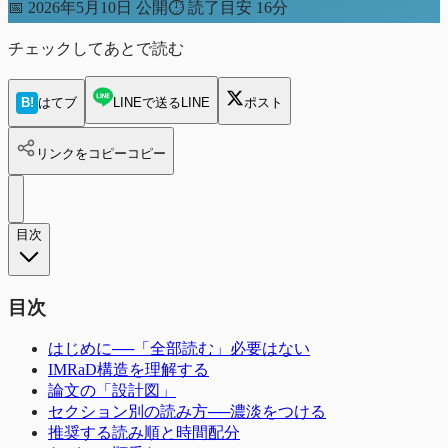
📅
2026年5月10日 公開
⏱
読了目安 16分
チェックしてあとで読む
B!
はてブ
LINEで送る
LINE
ポスト
リンクをコピー
コピー
目次
目次
はじめに──「全部読む」必要はない
IMRaD構造を理解する
論文の「設計図」
セクション別の読み方──濃淡をつける
推奨する読み順と時間配分