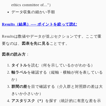
ethics committee of..."）
データ収集の細かい手順
Results（結果）── ポイントを絞って読む
Resultsは数値やデータが並ぶセクションです。ここで重
要なのは、
図表を先に見る
ことです。
図表の読み方
：
タイトル
を読む（何を示しているかがわかる）
軸ラベル
を確認する（縦軸・横軸が何を表している
か）
群間の差
を目で確認する（介入群と対照群の差は大
きいか小さいか）
アスタリスク（*）
を探す（統計的に有意な差を示