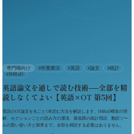
専門職向け
#
作業療法
#
英語
#
論文
#
統計
#
IMRaD
英語論文を通しで読む技術──全部を精
読しなくてよい【英語×OT 第5回】
英語のOT論文を丸ごと1本読む方法を解説します。IMRaD構造の理
解、セクションごとの読み方の濃淡、最低限の統計用語、翻訳ツー
ルの賢い使い方と限界まで。全部を精読する必要はありません。