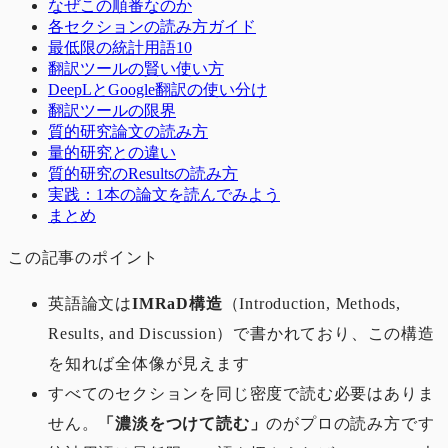
なぜこの順番なのか
各セクションの読み方ガイド
最低限の統計用語10
翻訳ツールの賢い使い方
DeepLとGoogle翻訳の使い分け
翻訳ツールの限界
質的研究論文の読み方
量的研究との違い
質的研究のResultsの読み方
実践：1本の論文を読んでみよう
まとめ
この記事のポイント
英語論文は
IMRaD構造
（Introduction, Methods,
Results, and Discussion）で書かれており、この構造
を知れば全体像が見えます
すべてのセクションを同じ密度で読む必要はありま
せん。
「濃淡をつけて読む」
のがプロの読み方です