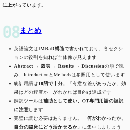
に上がっています
。
まとめ
英語論文は
IMRaD構造
で書かれており、各セクシ
ョンの役割を知れば全体像が見えます
Abstract → 図表 → Results → Discussion
の順で読
み、IntroductionとMethodsは参照用として使います
統計用語は
10語で十分
。「有意な差があったか、効
果はどの程度か」がわかれば目的は達成です
翻訳ツールは
補助として使い、OT専門用語の誤訳
に注意
します
完璧に読む必要はありません。
「何がわかったか、
自分の臨床にどう活かせるか」
に集中しましょう