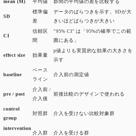
mean (M)
平均値
群間の平均値の差を比較する
標準偏
データのばらつきを示す。SDが大
SD
差
きいほどばらつきが大きい
信頼区
"95% CI" は「95%の確率でこの範
CI
間
囲にある」
p値よりも実質的な効果の大きさを
effect size
効果量
示す
ベース
baseline
介入前の測定値
ライン
介入前 /
pre / post
前後比較のデザインで使われる
介入後
control
対照群
介入を受けない比較対象群
group
intervention
介入群
介入を受ける群