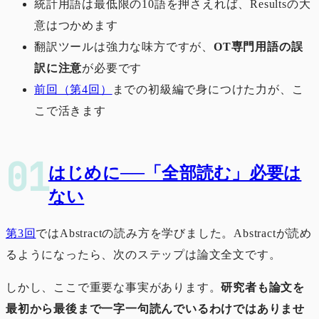
統計用語は最低限の10語を押さえれば、Resultsの大
意はつかめます
翻訳ツールは強力な味方ですが、
OT専門用語の誤
訳に注意
が必要です
前回（第4回）
までの初級編で身につけた力が、こ
こで活きます
はじめに──「全部読む」必要は
ない
第3回
ではAbstractの読み方を学びました。Abstractが読め
るようになったら、次のステップは論文全文です。
しかし、ここで重要な事実があります。
研究者も論文を
最初から最後まで一字一句読んでいるわけではありませ