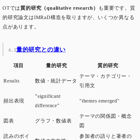
OTでは
質的研究（qualitative research）
も重要です。質
的研究論文はIMRaD構造を取りますが、いくつか異なる
点があります。
量的研究との違い
項目
量的研究
質的研究
テーマ・カテゴリー・
Results
数値・統計データ
引用文
"significant
頻出表現
"themes emerged"
difference"
テーマの関係図・概念
図表
グラフ・数値表
図
読みのポイ
参加者の語りと著者の