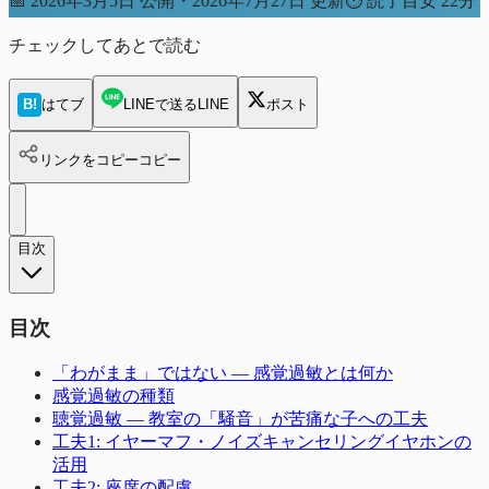
📅
2026年3月5日 公開・2026年7月27日 更新
⏱
読了目安 22分
チェックしてあとで読む
B!
はてブ
LINEで送る
LINE
ポスト
リンクをコピー
コピー
目次
目次
「わがまま」ではない ― 感覚過敏とは何か
感覚過敏の種類
聴覚過敏 ― 教室の「騒音」が苦痛な子への工夫
工夫1: イヤーマフ・ノイズキャンセリングイヤホンの
活用
工夫2: 座席の配慮