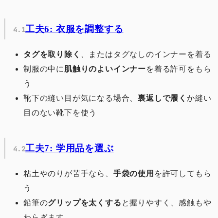
工夫6: 衣服を調整する
タグを取り除く
、またはタグなしのインナーを着る
制服の中に
肌触りのよいインナー
を着る許可をもら
う
靴下の縫い目が気になる場合、
裏返しで履く
か縫い
目のない靴下を使う
工夫7: 学用品を選ぶ
粘土やのりが苦手なら、
手袋の使用
を許可してもら
う
鉛筆の
グリップを太くする
と握りやすく、感触もや
わらぎます