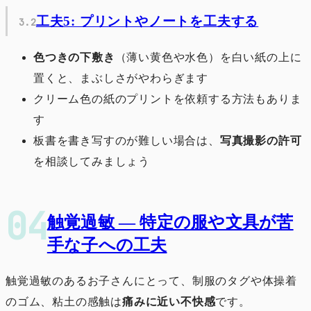
工夫5: プリントやノートを工夫する
色つきの下敷き
（薄い黄色や水色）を白い紙の上に
置くと、まぶしさがやわらぎます
クリーム色の紙のプリントを依頼する方法もありま
す
板書を書き写すのが難しい場合は、
写真撮影の許可
を相談してみましょう
触覚過敏 ― 特定の服や文具が苦
手な子への工夫
触覚過敏のあるお子さんにとって、制服のタグや体操着
のゴム、粘土の感触は
痛みに近い不快感
です。