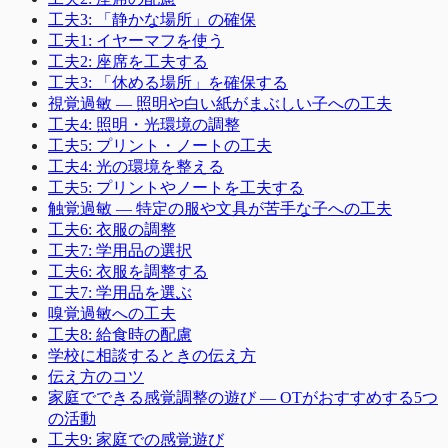
工夫3: 「静かな場所」の確保
工夫1: イヤーマフを使う
工夫2: 座席を工夫する
工夫3: 「休める場所」を確保する
視覚過敏 ― 照明や白い紙がまぶしい子への工夫
工夫4: 照明・光環境の調整
工夫5: プリント・ノートの工夫
工夫4: 光の環境を整える
工夫5: プリントやノートを工夫する
触覚過敏 ― 特定の服や文具が苦手な子への工夫
工夫6: 衣服の調整
工夫7: 学用品の選択
工夫6: 衣服を調整する
工夫7: 学用品を選ぶ
嗅覚過敏への工夫
工夫8: 給食時の配慮
学校に相談するときの伝え方
伝え方のコツ
家庭でできる感覚調整の遊び ― OTがおすすめする5つ
の活動
工夫9: 家庭での感覚遊び