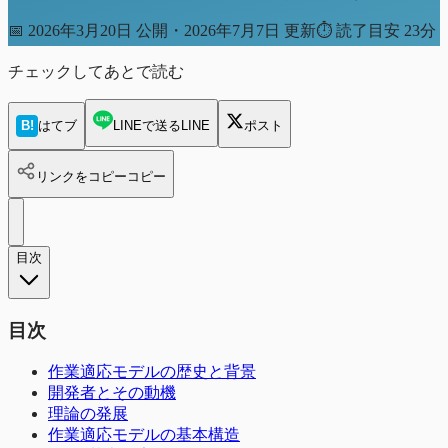
📅
2026年3月20日 公開・2026年7月7日 更新
⏱
読了目安 23分
チェックしてあとで読む
B!
はてブ
LINEで送る
LINE
ポスト
リンクをコピー
コピー
目次
目次
作業適応モデルの歴史と背景
開発者とその動機
理論の発展
作業適応モデルの基本構造