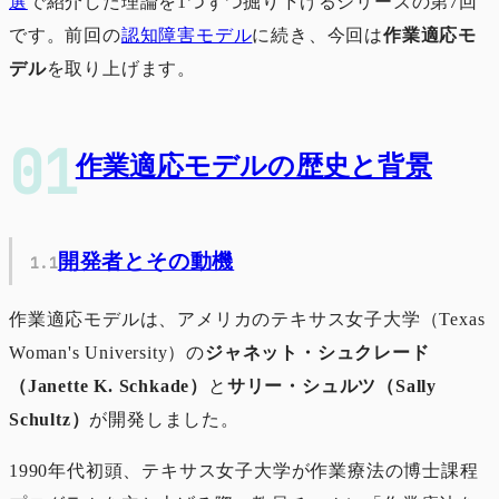
選
で紹介した理論を1つずつ掘り下げるシリーズの第7回
です。前回の
認知障害モデル
に続き、今回は
作業適応モ
デル
を取り上げます。
作業適応モデルの歴史と背景
開発者とその動機
作業適応モデルは、アメリカのテキサス女子大学（Texas
Woman's University）の
ジャネット・シュクレード
（Janette K. Schkade）
と
サリー・シュルツ（Sally
Schultz）
が開発しました。
1990年代初頭、テキサス女子大学が作業療法の博士課程