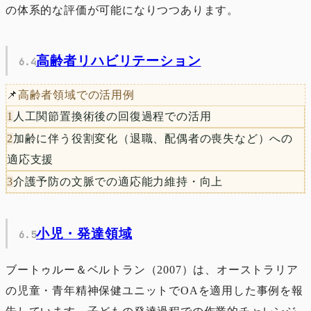
の体系的な評価が可能になりつつあります。
高齢者リハビリテーション
📌
高齢者領域での活用例
1
人工関節置換術後の回復過程での活用
2
加齢に伴う役割変化（退職、配偶者の喪失など）への
適応支援
3
介護予防の文脈での適応能力維持・向上
小児・発達領域
ブートゥルー＆ベルトラン（2007）は、オーストラリア
の児童・青年精神保健ユニットでOAを適用した事例を報