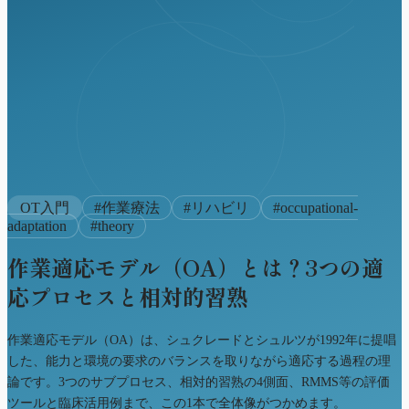
OT入門
#
作業療法
#
リハビリ
#
occupational-
adaptation
#
theory
作業適応モデル（OA）とは？3つの適
応プロセスと相対的習熟
作業適応モデル（OA）は、シュクレードとシュルツが1992年に提唱
した、能力と環境の要求のバランスを取りながら適応する過程の理
論です。3つのサブプロセス、相対的習熟の4側面、RMMS等の評価
ツールと臨床活用例まで、この1本で全体像がつかめます。