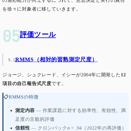
の適応能力が向上するにつれて、意思決定と実行の責任
を徐々に対象者に移していきます。
評価ツール
RMMS
（相対的習熟測定尺度）
ジョージ、シュクレード、イシーが2004年に開発した
12
項目の自己報告式尺度
です。
📋
RMMSの特徴
測定内容
—
作業課題に対する効率性、有効性、満
足度の主観的評価
信頼性
—
クロンバックα = .94（2022年の再評価）