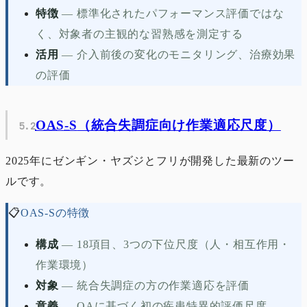
特徴
—
標準化されたパフォーマンス評価ではな
く、対象者の主観的な習熟感を測定する
活用
—
介入前後の変化のモニタリング、治療効果
の評価
OAS-S
（統合失調症向け作業適応尺度）
2025年にゼンギン・ヤズジとフリが開発した最新のツー
ルです。
📋
OAS-Sの特徴
構成
—
18項目、3つの下位尺度（人・相互作用・
作業環境）
対象
—
統合失調症の方の作業適応を評価
意義
—
OAに基づく初の疾患特異的評価尺度