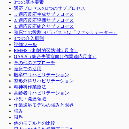
3つの基本要素
適応プロセスの3つのサブプロセス
1. 適応反応生成サブプロセス
2. 適応反応評価サブプロセス
3. 適応反応統合サブプロセス
臨床での役割: セラピストは「ファシリテーター」
3つの介入原則
評価ツール
RMMS（相対的習熟測定尺度）
OAS-S（統合失調症向け作業適応尺度）
その他のアプローチ
臨床での活用
脳卒中リハビリテーション
整形外科リハビリテーション
精神科作業療法
高齢者リハビリテーション
小児・発達領域
作業適応モデルの強みと限界
強み
限界
他のモデルとの比較